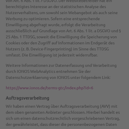
von Art. 6 Abs. 1 lit. f DSGVO. Der Websitebetreiber hat ein
berechtigtes Interesse an der statistischen Analyse des
Nutzerverhaltens, um sowohl sein Webangebot als auch seine
Werbung zu optimieren. Sofern eine entsprechende
Einwilligung abgefragt wurde, erfolgt die Verarbeitung
ausschließlich auf Grundlage von Art. 6 Abs. 1 lit. a DSGVO und §
25 Abs. 1 TTDSG, soweit die Einwilligung die Speicherung von
Cookies oder den Zugriff auf Informationen im Endgerät des
Nutzers (z. B. Device-Fingerprinting) im Sinne des TTDSG
umfasst. Die Einwilligung ist jederzeit widerrufbar.
Weitere Informationen zur Datenerfassung und Verarbeitung
durch IONOS WebAnalytics entnehmen Sie der
Datenschutzerklaerung von IONOS unter folgendem Link:
https://www.ionos.de/terms-gtc/index.php?id=6
Auftragsverarbeitung
Wir haben einen Vertrag über Auftragsverarbeitung (AVV) mit
dem oben genannten Anbieter geschlossen. Hierbei handelt es
sich um einen datenschutzrechtlich vorgeschriebenen Vertrag,
der gewährleistet, dass dieser die personenbezogenen Daten